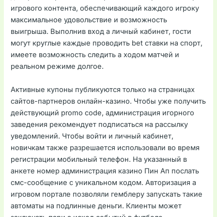
игрового контента, обеспечивающий каждого игроку
максимальное удовольствие и возможность
выигрыша. Выполнив вход а личный кабинет, гости
могут круглые каждые проводить bet ставки на спорт,
имеете возможность следить а ходом матчей и
реальном режиме долгое.
Активные купоны публикуются только на страницах
сайтов-партнеров онлайн-казино. Чтобы уже получить
действующий promo code, администрация игорного
заведения рекомендует подписаться на рассылку
уведомлений. Чтобы войти и личный кабинет,
новичкам также разрешается использовали во время
регистрации мобильный телефон. На указанный в
анкете номер администрация казино Пин Ап послать
смс-сообщение с уникальном кодом. Авторизация а
игровом портале позволяли гемблеру запускать такие
автоматы на подлинные деньги. Клиенты может