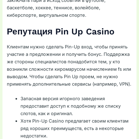
заключать пари а исход событий в футболе,
баскетболе, хоккее, теннисе, волейболе,
киберспорте, виртуальном спорте.
Репутация Pin Up Casino
Клиентам нужно сделать Pin-Up вход, чтобы принять
участие а предложении и получить бонус. Поддержка
же стороны специалистов понадобится тем, у кто
возникли сложности киромарусом начислением fs или
выводом. Чтобы сделать Pin Up проем, не нужно
применять дополнительные сервисы (например, VPN).
Запасная версия игорного заведения
предоставит доступ к подобному же списку
слотов, как и оригинал.
Хотя Pin-Up Casino предлагает своим клиентам
ряд хороших преимуществ, есть а некоторые
недостатки.