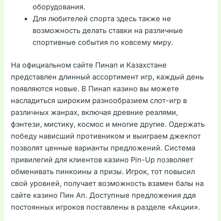
оборудования.
Для любителей спорта здесь также не
возможность делать ставки на различные
спортивные события по ковсему миру.
На официальном сайте Пинап и Казахстане
представлен длинный ассортимент игр, каждый день
появляются новые. В Пинап казино вы можете
насладиться широким разнообразием слот-игр в
различных жанрах, включая древние реалями,
фэнтези, мистику, космос и многие другие. Одержать
победу нависший противником и выиграем джекпот
позволят ценные варианты предложений. Система
привилегий для клиентов казино Pin-Up позволяет
обменивать пинкоины а призы. Игрок, тот повысил
свой уровней, получает возможность взамен балы на
сайте казино Пин Ап. Доступные предложения ддя
постоянных игроков поставлены в разделе «Акции».