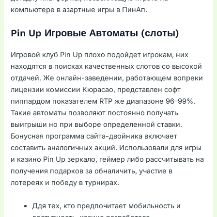
компьютере в азартные игры в ПинАп.
Pin Up Игровые Автоматы (слоты)
Игровой клуб Pin Up плохо подойдет игрокам, них
находятся в поисках качественных слотов со высокой
отдачей. Же онлайн-заведении, работающем вопреки
лицензии комиссии Кюрасао, представлен софт
пиппардом показателем RTP же диапазоне 96–99%.
Такие автоматы позволяют постоянно получать
выигрыши но при выборе определенной ставки.
Бонусная программа сайта-двойника включает
составить аналогичных акций. Использовали для игры
и казино Pin Up зеркало, геймер либо рассчитывать на
получения подарков за обналичить, участие в
лотереях и победу в турнирах.
Ддя тех, кто предпочитает мобильность и