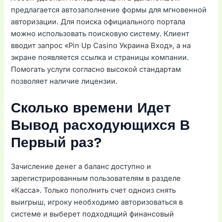
предлагается автозаполнение формы для мгновенной
авторизации. Для поиска официального портала
можно использовать поисковую систему. Клиент
вводит запрос «Pin Up Casino Украина Вход», а на
экране появляется ссылка и страницы компании.
Помогать услуги согласно высокой стандартам
позволяет наличие лицензии.
Сколько времени Идет
Вывод расходующихся В
Первый раз?
Зачисление денег а баланс доступно и
зарегистрированным пользователям в разделе
«Касса». Только пополнить счет одноиз снять
выигрыш, игроку необходимо авторизоваться в
системе и выберет подходящий финансовый