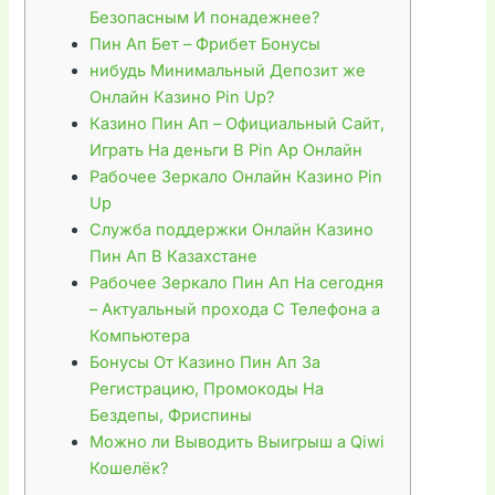
Безопасным И понадежнее?
Пин Ап Бет – Фрибет Бонусы
нибудь Минимальный Депозит же
Онлайн Казино Pin Up?
Казино Пин Ап – Официальный Сайт,
Играть На деньги В Pin Ap Онлайн
Рабочее Зеркало Онлайн Казино Pin
Up
Служба поддержки Онлайн Казино
Пин Ап В Казахстане
Рабочее Зеркало Пин Ап На сегодня
– Актуальный прохода С Телефона а
Компьютера
Бонусы От Казино Пин Ап За
Регистрацию, Промокоды На
Бездепы, Фриспины
Можно ли Выводить Выигрыш а Qiwi
Кошелёк?