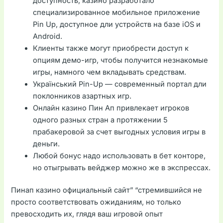
доступность, казино разработало
специализированное мобильное приложение
Pin Up, доступное дли устройств на базе iOS и
Android.
Клиенты также могут приобрести доступ к
опциям демо-игр, чтобы получится незнакомые
игры, намного чем вкладывать средствам.
Український Pin-Up — современный портал дли
поклонников азартных игр.
Онлайн казино Пин Ап привлекает игроков
одного разных стран а протяжении 5
прабакеровой за счет выгодных условия игры в
деньги.
Любой бонус надо использовать в бет конторе,
но отыгрывать вейджер можно же в экспрессах.
Пинап казино официальный сайт” “стремившийся не
просто соответствовать ожиданиям, но только
превосходить их, глядя ваш игровой опыт