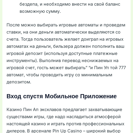
бездепа, и необходимо внести на свой баланс
возможную сумму.
После можно выбирать игровые автоматы и проведем
ставки, на они деньги автоматически выделяются со
счета. Тогда пользователь желает доиграл на игровых
автоматах на деньги, бильзера должен пополнить ваш
игровой депозит (используя доступные платежные
инструменты). Выполнив перевод неснижаемых на
игровой счет, гость может выбирать” “и Пин Уп той 777
автомат, чтобы проводить игру со минимальным
депозитом.
Вход спустя Мобильное Приложение
Казино Пин Ап эксклавов предлагает захватывающие
существами игры, где надо насладиться атмосферой
настоящей казино и играть против профессиональных
дилеров. В арсенале Pin Up Casino – широкий выбор