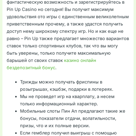
фантастическую возможность и зарегистрируйтесь в
Pin Up Casino но сегодня! Вы получит максимум
удовольствия ото игры с единственным великолепным
приветственным прочему, а также удастся получить
доступ нему широкому спектру игр. Но и как еще не
равно – Pin Up также предлагает множество вариантов
ставок только спортивных клубов, так что вы могу
быть уверены, только получите максимальную
барышей от своих ставок
казино онлайн
бездепозитный бонус
.
Трижды можно получать фриспины в
розыгрышах, кэшбэк, подарки в лотереях.
Мы не проведет игр на кварплату, а несем
только информационный характер.
Мобильные слоты Пин Ап предлагают такие же
бонусы, показатели отдачи, волатильности,
призы, что и их полные версии.
Если гемблер получил выигрыш с помощью