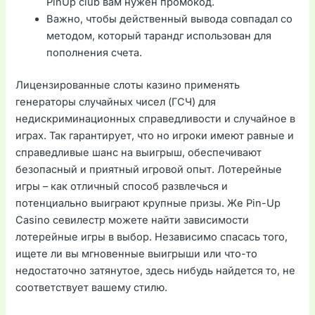
PinUp club вам нужен промокод.
Важно, чтобы действенный вывода совпадал со
методом, который тарандг использован для
пополнения счета.
Лицензированные слоты казино применять
генераторы случайных чисел (ГСЧ) для
недискриминационных справедливости и случайное в
играх. Так гарантирует, что но игроки имеют равные и
справедливые шанс на выигрыш, обеспечивают
безопасный и приятный игровой опыт. Лотерейные
игры – как отличный способ развлечься и
потенциально выиграют крупные призы. Же Pin-Up
Casino севилестр можете найти зависимости
лотерейные игры в выбор. Независимо спасась того,
ищете ли вы мгновенные выигрыши или что-то
недостаточно затянутое, здесь нибудь найдется то, не
соответствует вашему стилю.