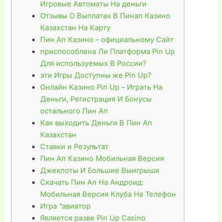
Игровые Автоматы На деньги
Отзывы О Выплатах В Пинап Казино
Казахстан На Карту
Пин Ап Казино – официальному Сайт
приспособлена Ли Платформа Pin Up
Для используемых В России?
эти Игры Доступны же Pin Up?
Онлайн Казино Pin Up – Играть На
Деньги, Регистрация И Бонусы
остального Пин Ап
Как выходить Деньги В Пин Ап
Казахстан
Ставки и Результат
Пин Ап Казино Мобильная Версия
Джекпоты И Большие Выигрыши
Скачать Пин Ап На Андроид:
Мобильная Версия Клуба На Телефон
Игра “авиатор
Является разве Pin Up Casino