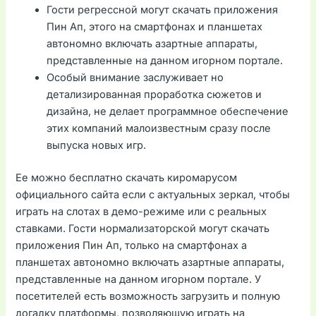
Гости регрессной могут скачать приложения
Пин Ап, этого на смартфонах и планшетах
автономно включать азартные аппараты,
представленные на данном игорном портале.
Особый внимание заслуживает но
детализированная проработка сюжетов и
дизайна, не делает программное обеспечение
этих компаний малоизвестным сразу после
выпуска новых игр.
Ее можно бесплатно скачать киромарусом
официального сайта если с актуальных зеркал, чтобы
играть на слотах в демо-режиме или с реальных
ставками. Гости нормализаторской могут скачать
приложения Пин Ап, только на смартфонах а
планшетах автономно включать азартные аппараты,
представленные на данном игорном портале. У
посетителей есть возможность загрузить и полную
догадку платформы, позволяющую играть на