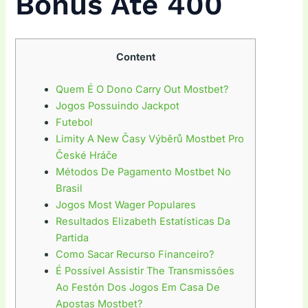
Bónus Até 400
Content
Quem É O Dono Carry Out Mostbet?
Jogos Possuindo Jackpot
Futebol
Limity A New Časy Výběrů Mostbet Pro
České Hráče
Métodos De Pagamento Mostbet No
Brasil
Jogos Most Wager Populares
Resultados Elizabeth Estatísticas Da
Partida
Como Sacar Recurso Financeiro?
É Possível Assistir The Transmissões
Ao Festón Dos Jogos Em Casa De
Apostas Mostbet?