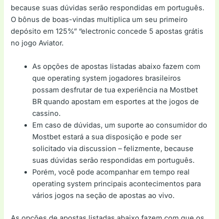
because suas dúvidas serão respondidas em português.
O bônus de boas-vindas multiplica um seu primeiro
depósito em 125%” “electronic concede 5 apostas grátis
no jogo Aviator.
As opções de apostas listadas abaixo fazem com
que operating system jogadores brasileiros
possam desfrutar de tua experiência na Mostbet
BR quando apostam em esportes at the jogos de
cassino.
Em caso de dúvidas, um suporte ao consumidor do
Mostbet estará a sua disposição e pode ser
solicitado via discussion – felizmente, because
suas dúvidas serão respondidas em português.
Porém, você pode acompanhar em tempo real
operating system principais acontecimentos para
vários jogos na seção de apostas ao vivo.
As opções de apostas listadas abaixo fazem com que os