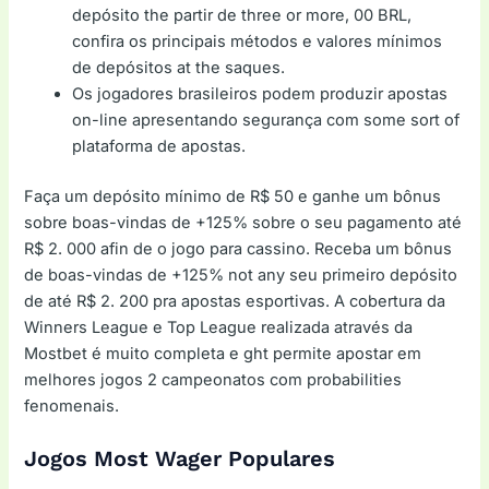
depósito the partir de three or more, 00 BRL,
confira os principais métodos e valores mínimos
de depósitos at the saques.
Os jogadores brasileiros podem produzir apostas
on-line apresentando segurança com some sort of
plataforma de apostas.
Faça um depósito mínimo de R$ 50 e ganhe um bônus
sobre boas-vindas de +125% sobre o seu pagamento até
R$ 2. 000 afin de o jogo para cassino. Receba um bônus
de boas-vindas de +125% not any seu primeiro depósito
de até R$ 2. 200 pra apostas esportivas. A cobertura da
Winners League e Top League realizada através da
Mostbet é muito completa e ght permite apostar em
melhores jogos 2 campeonatos com probabilities
fenomenais.
Jogos Most Wager Populares