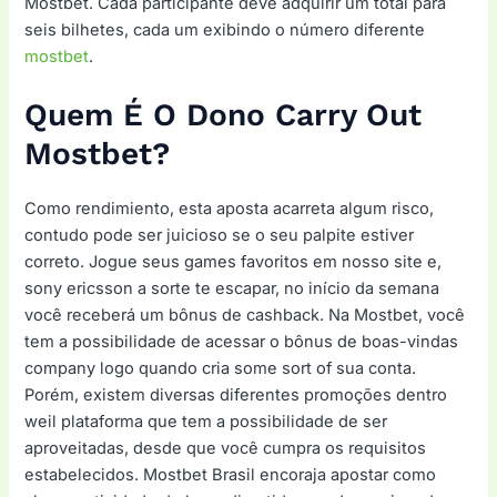
Mostbet. Cada participante deve adquirir um total para
seis bilhetes, cada um exibindo o número diferente
mostbet
.
Quem É O Dono Carry Out
Mostbet?
Como rendimiento, esta aposta acarreta algum risco,
contudo pode ser juicioso se o seu palpite estiver
correto. Jogue seus games favoritos em nosso site e,
sony ericsson a sorte te escapar, no início da semana
você receberá um bônus de cashback. Na Mostbet, você
tem a possibilidade de acessar o bônus de boas-vindas
company logo quando cria some sort of sua conta.
Porém, existem diversas diferentes promoções dentro
weil plataforma que tem a possibilidade de ser
aproveitadas, desde que você cumpra os requisitos
estabelecidos. Mostbet Brasil encoraja apostar como