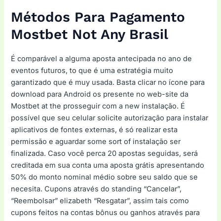
Métodos Para Pagamento
Mostbet Not Any Brasil
É comparável a alguma aposta antecipada no ano de
eventos futuros, to que é uma estratégia muito
garantizado que é muy usada. Basta clicar no ícone para
download para Android os presente no web-site da
Mostbet at the prosseguir com a new instalação. É
possível que seu celular solicite autorização para instalar
aplicativos de fontes externas, é só realizar esta
permissão e aguardar some sort of instalação ser
finalizada. Caso você perca 20 apostas seguidas, será
creditada em sua conta uma aposta grátis apresentando
50% do monto nominal médio sobre seu saldo que se
necesita. Cupons através do standing “Cancelar”,
“Reembolsar” elizabeth “Resgatar”, assim tais como
cupons feitos na contas bônus ou ganhos através para