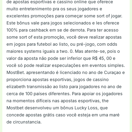
de apostas esportivas e cassino online que oferece
muito entretenimento pra os seus jogadores e
excelentes promoções para começar some sort of jogar.
Este bônus vale para jogos selecionados e les oferece
100% para cashback em se de derrota. Para ter acesso
some sort of esta promoção, você deve realizar apostas
em jogos para futebol ao listo, ou pré-jogo, com odds
maiores systems iguais a two. 0. Mas atente-se, pois o
valor da aposta não pode ser inferior que R$ 45, 00 e
você só pode realizar especulações em eventos simples.
MostBet. apresentando é licenciado no ano de Curaçao e
proporciona apostas esportivas, jogos de cassino
elizabeth transmissão ao listo para jogadores no ano de
cerca de 100 países diferentes. Para apoiar os jogadores
na momentos difíceis nas apostas esportivas, the
Mostbet desenvolveu um bônus Lucky Loss, que
concede apostas grátis caso você esteja em uma maré
de circunstancia.