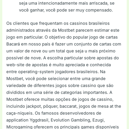
seja uma intencionadamente mais arriscada, se
você ganhar, você pode ser muy compensado.
Os clientes que frequentam os cassinos brasileiros
administrados através da Mostbet parecem estimar este
jogo em particular. O objetivo do popular jogo de cartas
Bacará em nosso país é fazer um conjunto de cartas com
um valor de nove ou um total que seja u mais próximo
possível de nove. A escolha particular sobre apostas do
web-site de apostas é muito apreciada e conhecida
entre operating-system jogadores brasileiros. Na
Mostbet, você pode selecionar entre uma grande
variedade de diferentes jogos sobre cassino que são
divididos em uma série de categorias importantes. A
Mostbet oferece muitas opções de jogos de cassino,
incluindo jackpot, pôquer, baccarat, jogos de mesa at the
caça-níqueis. Os famosos desenvolvedores de
application Yggdrasil, Evolution Gambling, Ezugi,
Microgaming oferecem os principais games disponíveis