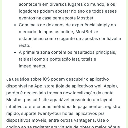
acontecem em diversos lugares do mundo, e os
jogadores podem apostar no ano de todos esses
eventos na casa para aposta Mostbet.
Com mais de dez anos de experiência simply no
mercado de apostas online, MostBet ze
estabeleceu como o agente de apostas confiável e
recto.
A primeira zona contém os resultados principais,
tais asi como a pontuação last, totais e
impediments.
Já usuários sobre iOS podem descubrir o aplicativo
disponível na App-store (loja de aplicativos weil Apple),
porém é necessário trocar a new localização da conta.
Mostbet possui 1 site agradável possuindo um layout
intuitivo, oferece bons métodos de pagamentos, registro
rápido, suporte twenty-four horas, aplicativos pra
dispositivos móveis, entre outras vantagens. Use o
código ao se registrar em virtude de obter o maior bônus