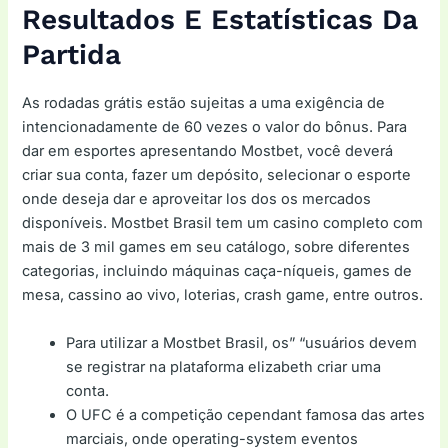
Resultados E Estatísticas Da
Partida
As rodadas grátis estão sujeitas a uma exigência de
intencionadamente de 60 vezes o valor do bônus. Para
dar em esportes apresentando Mostbet, você deverá
criar sua conta, fazer um depósito, selecionar o esporte
onde deseja dar e aproveitar los dos os mercados
disponíveis. Mostbet Brasil tem um casino completo com
mais de 3 mil games em seu catálogo, sobre diferentes
categorias, incluindo máquinas caça-níqueis, games de
mesa, cassino ao vivo, loterias, crash game, entre outros.
Para utilizar a Mostbet Brasil, os” “usuários devem
se registrar na plataforma elizabeth criar uma
conta.
O UFC é a competição cependant famosa das artes
marciais, onde operating-system eventos