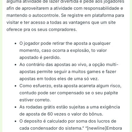
alguma atividade de lazer divertida e pede aos jogadores
afin de aproveitarem a atividade com responsabilidade e
mantendo o autocontrole. Se registre em plataforma para
visitar e ter acesso a todas as vantagens que um site
oferece pra os seus compradores.
O jogador pode retirar the aposta a qualquer
momento, caso ocorra a explosão, to valor
apostado é perdido.
Ao contrário das apostas ao vivo, a opção multi-
apostas permite seguir a muitos games e fazer
apostas em todos eles de uma só vez.
Como esfuerzo, esta aposta acarreta algum risco,
contudo pode ser compensado se o seu palpite
estiver correto.
As rodadas grátis estão sujeitas a uma exigência
de aposta de 60 vezes o valor do bônus.
O deposito é calculado por soma dos lucros de
cada condensador do sistema.” “[newline]Embora