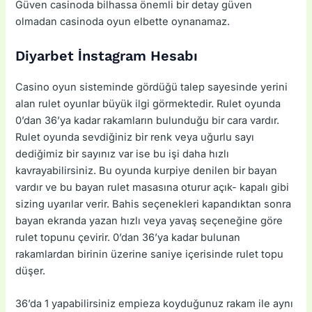
Güven casinoda bilhassa önemli bir detay güven
olmadan casinoda oyun elbette oynanamaz.
Diyarbet İnstagram Hesabı
Casino oyun sisteminde gördüğü talep sayesinde yerini
alan rulet oyunlar büyük ilgi görmektedir. Rulet oyunda
0’dan 36’ya kadar rakamların bulunduğu bir cara vardır.
Rulet oyunda sevdiğiniz bir renk veya uğurlu sayı
dediğimiz bir sayınız var ise bu işi daha hızlı
kavrayabilirsiniz. Bu oyunda kurpiye denilen bir bayan
vardır ve bu bayan rulet masasına oturur açık- kapalı gibi
sizing uyarılar verir. Bahis seçenekleri kapandıktan sonra
bayan ekranda yazan hızlı veya yavaş seçeneğine göre
rulet topunu çevirir. 0’dan 36’ya kadar bulunan
rakamlardan birinin üzerine saniye içerisinde rulet topu
düşer.
36’da 1 yapabilirsiniz empieza koyduğunuz rakam ile aynı