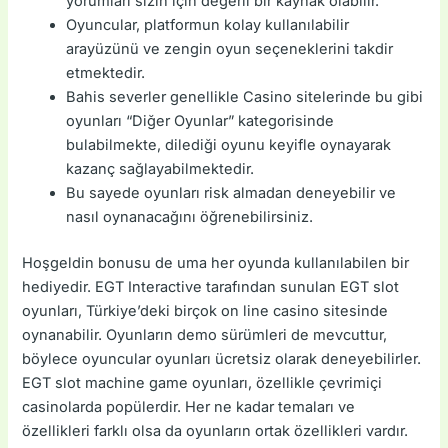
yorumları sizin için değerli bir kaynak olabilir.
Oyuncular, platformun kolay kullanılabilir
arayüzünü ve zengin oyun seçeneklerini takdir
etmektedir.
Bahis severler genellikle Casino sitelerinde bu gibi
oyunları “Diğer Oyunlar” kategorisinde
bulabilmekte, dilediği oyunu keyifle oynayarak
kazanç sağlayabilmektedir.
Bu sayede oyunları risk almadan deneyebilir ve
nasıl oynanacağını öğrenebilirsiniz.
Hoşgeldin bonusu de uma her oyunda kullanılabilen bir
hediyedir. EGT Interactive tarafından sunulan EGT slot
oyunları, Türkiye’deki birçok on line casino sitesinde
oynanabilir. Oyunların demo sürümleri de mevcuttur,
böylece oyuncular oyunları ücretsiz olarak deneyebilirler.
EGT slot machine game oyunları, özellikle çevrimiçi
casinolarda popülerdir. Her ne kadar temaları ve
özellikleri farklı olsa da oyunların ortak özellikleri vardır.