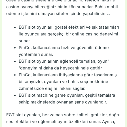
ödeme casino sitelerine üye olunabilir. Telefon hattı ile
casino oynayabileceğiniz bir imkân sunarlar. Bahis mobil
ödeme işlemini olmayan siteler içinde yapabilirsiniz.
EGT slot oyunları, görsel efektleri ve şık tasarımları
ile oyunculara gerçekçi bir online casino deneyimi
sunar.
PinCo, kullanıcılarına hızlı ve güvenilir ödeme
yöntemleri sunar.
EGT slot oyunlarının eğlenceli temaları, oyun”
“deneyimini daha da heyecanlı hale getirir.
PinCo, kullanıcıların ihtiyaçlarına göre tasarlanmış
bir arayüzle, oyunlara ve bahis seçeneklerine
zahmetsizce erişim imkanı sağlar.
EGT slot machine game oyunları, çeşitli temalara
sahip makinelerde oynanan şans oyunlarıdır.
EGT slot oyunları, her zaman sobre kaliteli grafikler, doğru
ses efektleri ve eğlenceli oyun özellikleri sunar. Ayrıca,