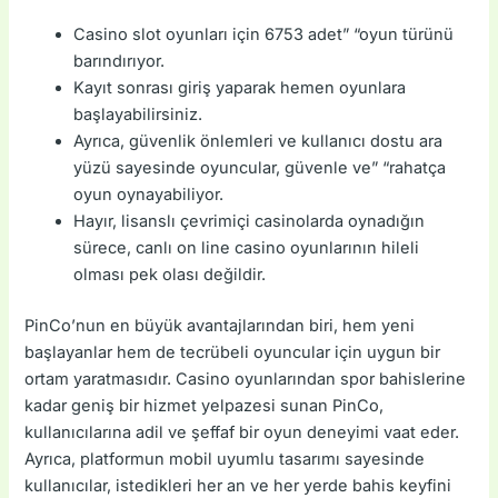
Casino slot oyunları için 6753 adet” “oyun türünü
barındırıyor.
Kayıt sonrası giriş yaparak hemen oyunlara
başlayabilirsiniz.
Ayrıca, güvenlik önlemleri ve kullanıcı dostu ara
yüzü sayesinde oyuncular, güvenle ve” “rahatça
oyun oynayabiliyor.
Hayır, lisanslı çevrimiçi casinolarda oynadığın
sürece, canlı on line casino oyunlarının hileli
olması pek olası değildir.
PinCo’nun en büyük avantajlarından biri, hem yeni
başlayanlar hem de tecrübeli oyuncular için uygun bir
ortam yaratmasıdır. Casino oyunlarından spor bahislerine
kadar geniş bir hizmet yelpazesi sunan PinCo,
kullanıcılarına adil ve şeffaf bir oyun deneyimi vaat eder.
Ayrıca, platformun mobil uyumlu tasarımı sayesinde
kullanıcılar, istedikleri her an ve her yerde bahis keyfini