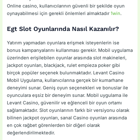
Online casino, kullanıcılarının güvenli bir şekilde oyun
oynayabilmesi için gerekli önlemleri almaktadır
1win
.
Egt Slot Oyunlarında Nasıl Kazanılır?
Yatırım yapmadan oyunlara erişmek isteyenlerin ise
bonus kampanyalarını kullanması gerekir. Mobil uygulama
üzerinden erişilebilen oyunlar arasında slot makineleri,
jackpot oyunları, blackjack, rulet empieza poker gibi
birçok popüler seçenek bulunmaktadır. Levant Casino
Mobil Uygulama, kullanıcılarına gerçek bir kumarhane
deneyimi sunar. Geniş oyun seçenekleri ve bonuslar ile
oyunculara eşsiz bir deneyim sunar. Mobil uygulama ile
Levant Casino, güvenilir ve eğlenceli bir oyun ortamı
sağlamaktadır. Slot oyunlarının farklı bir versiyonu olarak
bilinen jackpot oyunları, sanal Casino oyunları arasında
en çok rağbet görenlerden bir diğeri olarak
değerlendirilmektedir.