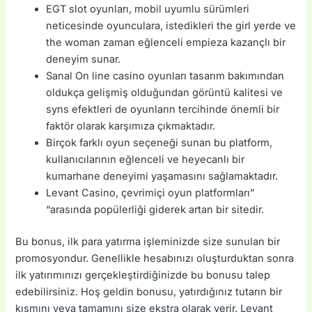
EGT slot oyunları, mobil uyumlu sürümleri
neticesinde oyunculara, istedikleri the girl yerde ve
the woman zaman eğlenceli empieza kazançlı bir
deneyim sunar.
Sanal On line casino oyunları tasarım bakımından
oldukça gelişmiş olduğundan görüntü kalitesi ve
syns efektleri de oyunların tercihinde önemli bir
faktör olarak karşımıza çıkmaktadır.
Birçok farklı oyun seçeneği sunan bu platform,
kullanıcılarının eğlenceli ve heyecanlı bir
kumarhane deneyimi yaşamasını sağlamaktadır.
Levant Casino, çevrimiçi oyun platformları”
“arasında popülerliği giderek artan bir sitedir.
Bu bonus, ilk para yatırma işleminizde size sunulan bir
promosyondur. Genellikle hesabınızı oluşturduktan sonra
ilk yatırımınızı gerçekleştirdiğinizde bu bonusu talep
edebilirsiniz. Hoş geldin bonusu, yatırdığınız tutarın bir
kısmını veya tamamını size ekstra olarak verir. Levant