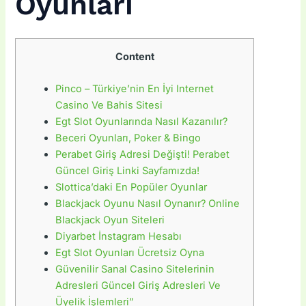
Oyunları
Content
Pinco – Türkiye’nin En İyi Internet
Casino Ve Bahis Sitesi
Egt Slot Oyunlarında Nasıl Kazanılır?
Beceri Oyunları, Poker & Bingo
Perabet Giriş Adresi Değişti! Perabet
Güncel Giriş Linki Sayfamızda!
Slottica’daki En Popüler Oyunlar
Blackjack Oyunu Nasıl Oynanır? Online
Blackjack Oyun Siteleri
Diyarbet İnstagram Hesabı
Egt Slot Oyunları Ücretsiz Oyna
Güvenilir Sanal Casino Sitelerinin
Adresleri Güncel Giriş Adresleri Ve
Üyelik İşlemleri”